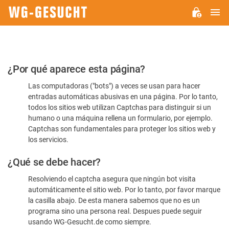
M
WG-
GESUCHT.DE
Por
¿Por qué aparece esta página?
favor,
Las computadoras ("bots") a veces se usan para hacer
confirme
entradas automáticas abusivas en una página. Por lo tanto,
que
todos los sitios web utilizan Captchas para distinguir si un
es
humano o una máquina rellena un formulario, por ejemplo.
Captchas son fundamentales para proteger los sitios web y
humano
los servicios.
¿Qué se debe hacer?
Resolviendo el captcha asegura que ningún bot visita
automáticamente el sitio web. Por lo tanto, por favor marque
la casilla abajo. De esta manera sabemos que no es un
programa sino una persona real. Despues puede seguir
usando WG-Gesucht.de como siempre.