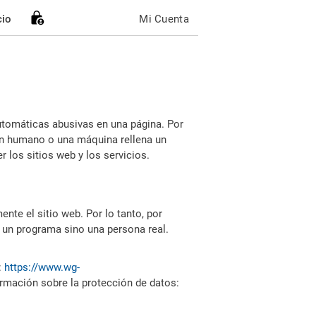
cio
Mi Cuenta
utomáticas abusivas en una página. Por
i un humano o una máquina rellena un
 los sitios web y los servicios.
nte el sitio web. Por lo tanto, por
 un programa sino una persona real.
:
https://www.wg-
ormación sobre la protección de datos: