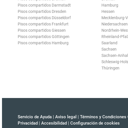
Pisos compartidos Darmstadt
Hamburg
Pisos compartidos Dresden
Hessen
Pisos compartidos Düsseldorf
Mecklenburg-
Pisos compartidos Frankfurt
Niedersachsen
Pisos compartidos Giessen
Nordrhein-Wes
Pisos compartidos Göttingen
Rheinland-Pfal
Pisos compartidos Hamburg
Saarland
Sachsen
Sachsen-Anhal
Schleswig-Hols
Thüringen
Servicio de Ayuda
|
Aviso legal
|
Términos y Condiciones 
Privacidad
|
Accesibilidad
|
Configuración de cookies