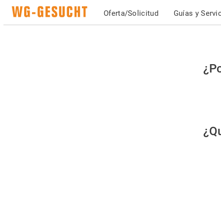
Oferta/Solicitud
Guías y Servi
Po
¿Po
fav
co
qu
¿Qu
es
hu