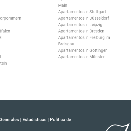
Main
Apartamentos in Stuttgart
Vorpommern
Apartamentos in Düsseldorf
Apartamentos in Leipzig
tfalen
Apartamentos in Dresden
z
Apartamentos in Freiburg im
Breisgau
Apartamentos in Göttingen
t
Apartamentos in Münster
tein
Generales
|
Estadísticas
|
Política de