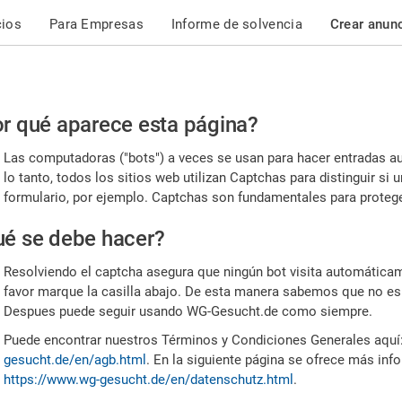
cios
Para Empresas
Informe de solvencia
Crear anun
r
r qué aparece esta página?
or,
Las computadoras ("bots") a veces se usan para hacer entradas a
nfirme
lo tanto, todos los sitios web utilizan Captchas para distinguir s
formulario, por ejemplo. Captchas son fundamentales para proteger
e
é se debe hacer?
mano
Resolviendo el captcha asegura que ningún bot visita automáticame
favor marque la casilla abajo. De esta manera sabemos que no es
Despues puede seguir usando WG-Gesucht.de como siempre.
Puede encontrar nuestros Términos y Condiciones Generales aquí
gesucht.de/en/agb.html
. En la siguiente página se ofrece más inf
https://www.wg-gesucht.de/en/datenschutz.html
.