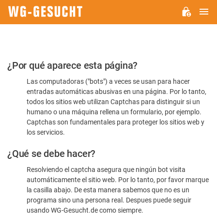
M
WG-
GESUCHT.DE
Por
¿Por qué aparece esta página?
favor,
Las computadoras ("bots") a veces se usan para hacer
confirme
entradas automáticas abusivas en una página. Por lo tanto,
que
todos los sitios web utilizan Captchas para distinguir si un
es
humano o una máquina rellena un formulario, por ejemplo.
Captchas son fundamentales para proteger los sitios web y
humano
los servicios.
¿Qué se debe hacer?
Resolviendo el captcha asegura que ningún bot visita
automáticamente el sitio web. Por lo tanto, por favor marque
la casilla abajo. De esta manera sabemos que no es un
programa sino una persona real. Despues puede seguir
usando WG-Gesucht.de como siempre.