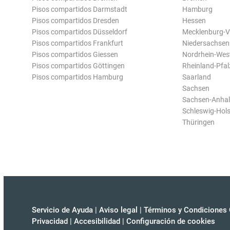
Pisos compartidos Darmstadt
Hamburg
Pisos compartidos Dresden
Hessen
Pisos compartidos Düsseldorf
Mecklenburg-
Pisos compartidos Frankfurt
Niedersachsen
Pisos compartidos Giessen
Nordrhein-Wes
Pisos compartidos Göttingen
Rheinland-Pfal
Pisos compartidos Hamburg
Saarland
Sachsen
Sachsen-Anhal
Schleswig-Hols
Thüringen
Servicio de Ayuda
|
Aviso legal
|
Términos y Condiciones 
Privacidad
|
Accesibilidad
|
Configuración de cookies