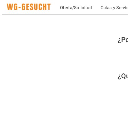
Oferta/Solicitud
Guías y Servi
Po
¿Po
fav
co
qu
¿Qu
es
hu