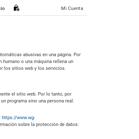
cio
Mi Cuenta
utomáticas abusivas en una página. Por
i un humano o una máquina rellena un
 los sitios web y los servicios.
nte el sitio web. Por lo tanto, por
 un programa sino una persona real.
:
https://www.wg-
ormación sobre la protección de datos: