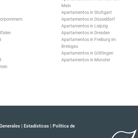
Main
Apartamentos in Stuttgart
Vorpommern
Apartamentos in Düsseldorf
Apartamentos in Leipzig
tfalen
Apartamentos in Dresden
z
Apartamentos in Freiburg im
Breisgau
Apartamentos in Göttingen
t
Apartamentos in Münster
tein
Generales
|
Estadísticas
|
Política de