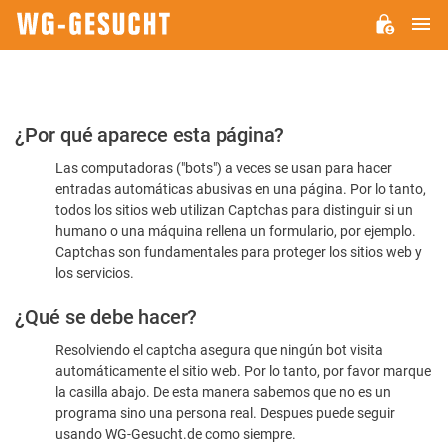
M
WG-
GESUCHT.DE
Por
¿Por qué aparece esta página?
favor,
Las computadoras ("bots") a veces se usan para hacer
confirme
entradas automáticas abusivas en una página. Por lo tanto,
que
todos los sitios web utilizan Captchas para distinguir si un
es
humano o una máquina rellena un formulario, por ejemplo.
Captchas son fundamentales para proteger los sitios web y
humano
los servicios.
¿Qué se debe hacer?
Resolviendo el captcha asegura que ningún bot visita
automáticamente el sitio web. Por lo tanto, por favor marque
la casilla abajo. De esta manera sabemos que no es un
programa sino una persona real. Despues puede seguir
usando WG-Gesucht.de como siempre.