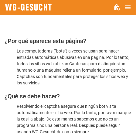
M
WG-
GESUCHT.DE
Por
¿Por qué aparece esta página?
favor,
Las computadoras ("bots") a veces se usan para hacer
confirme
entradas automáticas abusivas en una página. Por lo tanto,
que
todos los sitios web utilizan Captchas para distinguir si un
es
humano o una máquina rellena un formulario, por ejemplo.
Captchas son fundamentales para proteger los sitios web y
humano
los servicios.
¿Qué se debe hacer?
Resolviendo el captcha asegura que ningún bot visita
automáticamente el sitio web. Por lo tanto, por favor marque
la casilla abajo. De esta manera sabemos que no es un
programa sino una persona real. Despues puede seguir
usando WG-Gesucht.de como siempre.