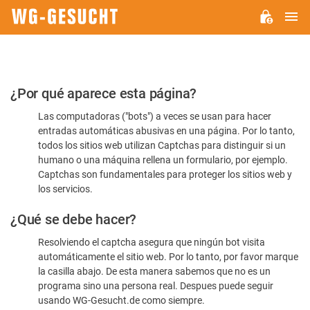
M
WG-
GESUCHT.DE
Por
¿Por qué aparece esta página?
favor,
Las computadoras ("bots") a veces se usan para hacer
confirme
entradas automáticas abusivas en una página. Por lo tanto,
que
todos los sitios web utilizan Captchas para distinguir si un
es
humano o una máquina rellena un formulario, por ejemplo.
Captchas son fundamentales para proteger los sitios web y
humano
los servicios.
¿Qué se debe hacer?
Resolviendo el captcha asegura que ningún bot visita
automáticamente el sitio web. Por lo tanto, por favor marque
la casilla abajo. De esta manera sabemos que no es un
programa sino una persona real. Despues puede seguir
usando WG-Gesucht.de como siempre.