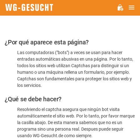
M
WG-
GESUCHT.DE
Por
¿Por qué aparece esta página?
favor,
Las computadoras ("bots") a veces se usan para hacer
confirme
entradas automáticas abusivas en una página. Por lo tanto,
que
todos los sitios web utilizan Captchas para distinguir si un
es
humano o una máquina rellena un formulario, por ejemplo.
Captchas son fundamentales para proteger los sitios web y
humano
los servicios.
¿Qué se debe hacer?
Resolviendo el captcha asegura que ningún bot visita
automáticamente el sitio web. Por lo tanto, por favor marque
la casilla abajo. De esta manera sabemos que no es un
programa sino una persona real. Despues puede seguir
usando WG-Gesucht.de como siempre.