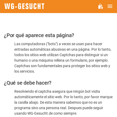
M
WG-
GESUCHT.DE
Por
¿Por qué aparece esta página?
favor,
Las computadoras ("bots") a veces se usan para hacer
confirme
entradas automáticas abusivas en una página. Por lo tanto,
que
todos los sitios web utilizan Captchas para distinguir si un
es
humano o una máquina rellena un formulario, por ejemplo.
Captchas son fundamentales para proteger los sitios web y
humano
los servicios.
¿Qué se debe hacer?
Resolviendo el captcha asegura que ningún bot visita
automáticamente el sitio web. Por lo tanto, por favor marque
la casilla abajo. De esta manera sabemos que no es un
programa sino una persona real. Despues puede seguir
usando WG-Gesucht.de como siempre.