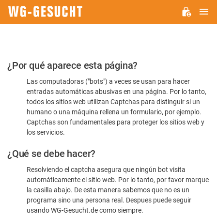
M
WG-
GESUCHT.DE
Por
¿Por qué aparece esta página?
favor,
Las computadoras ("bots") a veces se usan para hacer
confirme
entradas automáticas abusivas en una página. Por lo tanto,
que
todos los sitios web utilizan Captchas para distinguir si un
es
humano o una máquina rellena un formulario, por ejemplo.
Captchas son fundamentales para proteger los sitios web y
humano
los servicios.
¿Qué se debe hacer?
Resolviendo el captcha asegura que ningún bot visita
automáticamente el sitio web. Por lo tanto, por favor marque
la casilla abajo. De esta manera sabemos que no es un
programa sino una persona real. Despues puede seguir
usando WG-Gesucht.de como siempre.