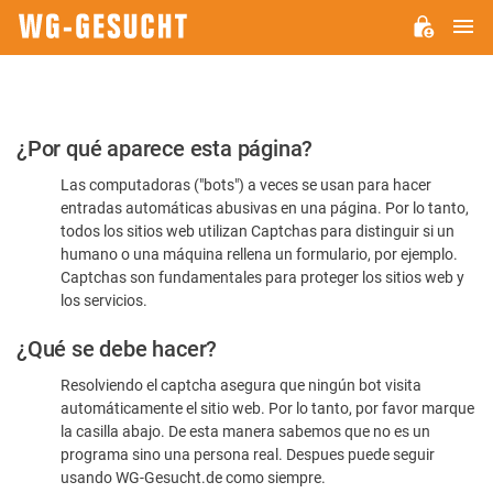
M
WG-
GESUCHT.DE
Por
¿Por qué aparece esta página?
favor,
Las computadoras ("bots") a veces se usan para hacer
confirme
entradas automáticas abusivas en una página. Por lo tanto,
que
todos los sitios web utilizan Captchas para distinguir si un
es
humano o una máquina rellena un formulario, por ejemplo.
Captchas son fundamentales para proteger los sitios web y
humano
los servicios.
¿Qué se debe hacer?
Resolviendo el captcha asegura que ningún bot visita
automáticamente el sitio web. Por lo tanto, por favor marque
la casilla abajo. De esta manera sabemos que no es un
programa sino una persona real. Despues puede seguir
usando WG-Gesucht.de como siempre.