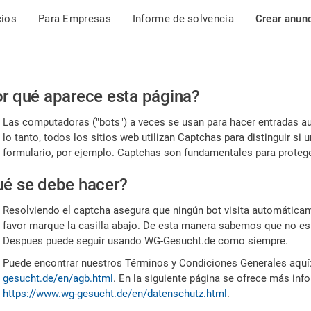
cios
Para Empresas
Informe de solvencia
Crear anun
r
r qué aparece esta página?
or,
Las computadoras ("bots") a veces se usan para hacer entradas a
nfirme
lo tanto, todos los sitios web utilizan Captchas para distinguir s
formulario, por ejemplo. Captchas son fundamentales para proteger
e
é se debe hacer?
mano
Resolviendo el captcha asegura que ningún bot visita automáticame
favor marque la casilla abajo. De esta manera sabemos que no es
Despues puede seguir usando WG-Gesucht.de como siempre.
Puede encontrar nuestros Términos y Condiciones Generales aquí
gesucht.de/en/agb.html
. En la siguiente página se ofrece más inf
https://www.wg-gesucht.de/en/datenschutz.html
.