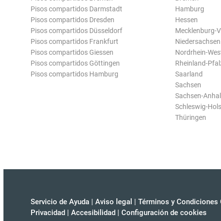
Pisos compartidos Darmstadt
Hamburg
Pisos compartidos Dresden
Hessen
Pisos compartidos Düsseldorf
Mecklenburg-
Pisos compartidos Frankfurt
Niedersachsen
Pisos compartidos Giessen
Nordrhein-Wes
Pisos compartidos Göttingen
Rheinland-Pfal
Pisos compartidos Hamburg
Saarland
Sachsen
Sachsen-Anhal
Schleswig-Hols
Thüringen
Servicio de Ayuda
|
Aviso legal
|
Términos y Condiciones 
Privacidad
|
Accesibilidad
|
Configuración de cookies