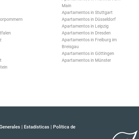
Main
Apartamentos in Stuttgart
Vorpommern
Apartamentos in Düsseldorf
Apartamentos in Leipzig
tfalen
Apartamentos in Dresden
z
Apartamentos in Freiburg im
Breisgau
Apartamentos in Göttingen
t
Apartamentos in Münster
tein
Generales
|
Estadísticas
|
Política de