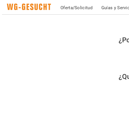
Oferta/Solicitud
Guías y Servi
Po
¿Po
fav
co
qu
¿Qu
es
hu