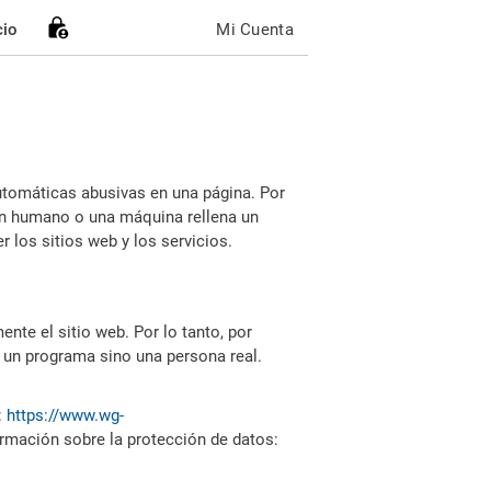
cio
Mi Cuenta
utomáticas abusivas en una página. Por
i un humano o una máquina rellena un
 los sitios web y los servicios.
nte el sitio web. Por lo tanto, por
 un programa sino una persona real.
:
https://www.wg-
ormación sobre la protección de datos: