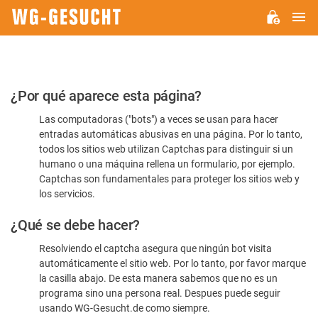
M
WG-
GESUCHT.DE
Por
¿Por qué aparece esta página?
favor,
Las computadoras ("bots") a veces se usan para hacer
confirme
entradas automáticas abusivas en una página. Por lo tanto,
que
todos los sitios web utilizan Captchas para distinguir si un
es
humano o una máquina rellena un formulario, por ejemplo.
Captchas son fundamentales para proteger los sitios web y
humano
los servicios.
¿Qué se debe hacer?
Resolviendo el captcha asegura que ningún bot visita
automáticamente el sitio web. Por lo tanto, por favor marque
la casilla abajo. De esta manera sabemos que no es un
programa sino una persona real. Despues puede seguir
usando WG-Gesucht.de como siempre.