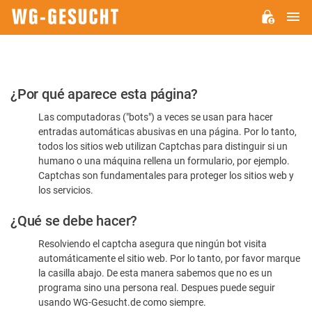
M
WG-
GESUCHT.DE
Por
¿Por qué aparece esta página?
favor,
Las computadoras ("bots") a veces se usan para hacer
confirme
entradas automáticas abusivas en una página. Por lo tanto,
que
todos los sitios web utilizan Captchas para distinguir si un
es
humano o una máquina rellena un formulario, por ejemplo.
Captchas son fundamentales para proteger los sitios web y
humano
los servicios.
¿Qué se debe hacer?
Resolviendo el captcha asegura que ningún bot visita
automáticamente el sitio web. Por lo tanto, por favor marque
la casilla abajo. De esta manera sabemos que no es un
programa sino una persona real. Despues puede seguir
usando WG-Gesucht.de como siempre.