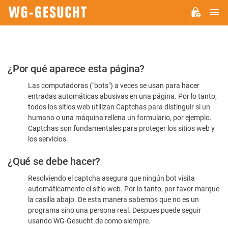
M
WG-
GESUCHT.DE
Por
¿Por qué aparece esta página?
favor,
Las computadoras ("bots") a veces se usan para hacer
confirme
entradas automáticas abusivas en una página. Por lo tanto,
que
todos los sitios web utilizan Captchas para distinguir si un
es
humano o una máquina rellena un formulario, por ejemplo.
Captchas son fundamentales para proteger los sitios web y
humano
los servicios.
¿Qué se debe hacer?
Resolviendo el captcha asegura que ningún bot visita
automáticamente el sitio web. Por lo tanto, por favor marque
la casilla abajo. De esta manera sabemos que no es un
programa sino una persona real. Despues puede seguir
usando WG-Gesucht.de como siempre.