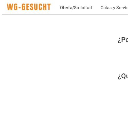
Oferta/Solicitud
Guías y Servi
Po
¿Po
fav
co
qu
¿Qu
es
hu