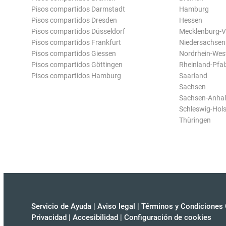
Pisos compartidos Darmstadt
Hamburg
Pisos compartidos Dresden
Hessen
Pisos compartidos Düsseldorf
Mecklenburg-
Pisos compartidos Frankfurt
Niedersachsen
Pisos compartidos Giessen
Nordrhein-Wes
Pisos compartidos Göttingen
Rheinland-Pfal
Pisos compartidos Hamburg
Saarland
Sachsen
Sachsen-Anhal
Schleswig-Hols
Thüringen
Servicio de Ayuda
|
Aviso legal
|
Términos y Condiciones 
Privacidad
|
Accesibilidad
|
Configuración de cookies