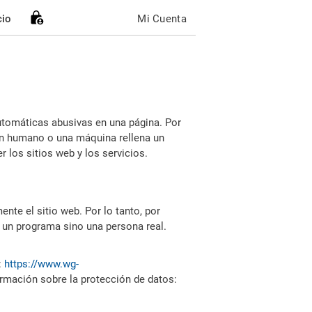
cio
Mi Cuenta
utomáticas abusivas en una página. Por
i un humano o una máquina rellena un
 los sitios web y los servicios.
nte el sitio web. Por lo tanto, por
 un programa sino una persona real.
:
https://www.wg-
ormación sobre la protección de datos: