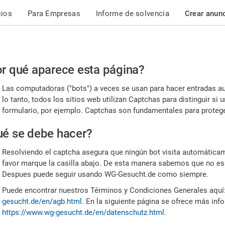
cios
Para Empresas
Informe de solvencia
Crear anun
r
r qué aparece esta página?
or,
Las computadoras ("bots") a veces se usan para hacer entradas a
nfirme
lo tanto, todos los sitios web utilizan Captchas para distinguir s
formulario, por ejemplo. Captchas son fundamentales para proteger
e
é se debe hacer?
mano
Resolviendo el captcha asegura que ningún bot visita automáticame
favor marque la casilla abajo. De esta manera sabemos que no es
Despues puede seguir usando WG-Gesucht.de como siempre.
Puede encontrar nuestros Términos y Condiciones Generales aquí
gesucht.de/en/agb.html
. En la siguiente página se ofrece más inf
https://www.wg-gesucht.de/en/datenschutz.html
.