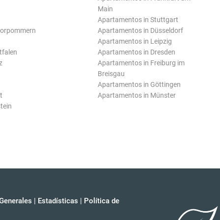
Main
Apartamentos in Stuttgart
Vorpommern
Apartamentos in Düsseldorf
Apartamentos in Leipzig
tfalen
Apartamentos in Dresden
z
Apartamentos in Freiburg im
Breisgau
Apartamentos in Göttingen
t
Apartamentos in Münster
tein
Generales
|
Estadísticas
|
Política de