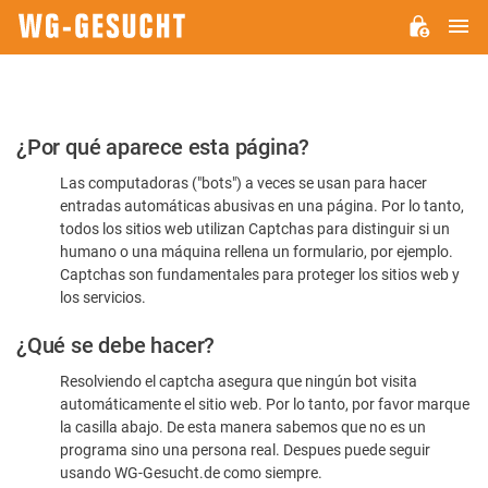
M
WG-
GESUCHT.DE
Por
¿Por qué aparece esta página?
favor,
Las computadoras ("bots") a veces se usan para hacer
confirme
entradas automáticas abusivas en una página. Por lo tanto,
que
todos los sitios web utilizan Captchas para distinguir si un
es
humano o una máquina rellena un formulario, por ejemplo.
Captchas son fundamentales para proteger los sitios web y
humano
los servicios.
¿Qué se debe hacer?
Resolviendo el captcha asegura que ningún bot visita
automáticamente el sitio web. Por lo tanto, por favor marque
la casilla abajo. De esta manera sabemos que no es un
programa sino una persona real. Despues puede seguir
usando WG-Gesucht.de como siempre.