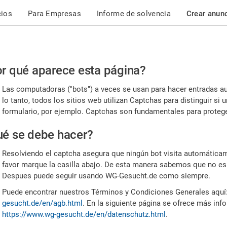
cios
Para Empresas
Informe de solvencia
Crear anun
r
r qué aparece esta página?
or,
Las computadoras ("bots") a veces se usan para hacer entradas a
nfirme
lo tanto, todos los sitios web utilizan Captchas para distinguir s
formulario, por ejemplo. Captchas son fundamentales para proteger
e
é se debe hacer?
mano
Resolviendo el captcha asegura que ningún bot visita automáticame
favor marque la casilla abajo. De esta manera sabemos que no es
Despues puede seguir usando WG-Gesucht.de como siempre.
Puede encontrar nuestros Términos y Condiciones Generales aquí
gesucht.de/en/agb.html
. En la siguiente página se ofrece más inf
https://www.wg-gesucht.de/en/datenschutz.html
.