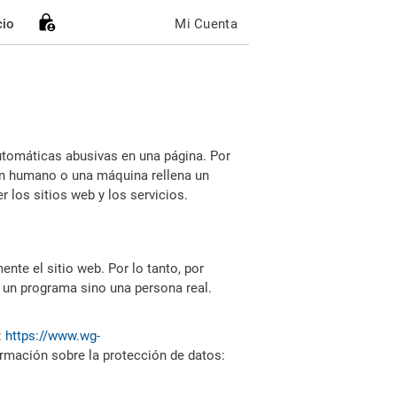
cio
Mi Cuenta
utomáticas abusivas en una página. Por
i un humano o una máquina rellena un
 los sitios web y los servicios.
nte el sitio web. Por lo tanto, por
 un programa sino una persona real.
:
https://www.wg-
ormación sobre la protección de datos: