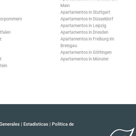
Main
Apartamentos in Stuttgart
Vorpommern
Apartamentos in Düsseldorf
Apartamentos in Leipzig
tfalen
Apartamentos in Dresden
z
Apartamentos in Freiburg im
Breisgau
Apartamentos in Göttingen
t
Apartamentos in Münster
tein
Generales
|
Estadísticas
|
Política de