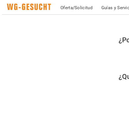
Oferta/Solicitud
Guías y Servi
Po
¿Po
fav
co
qu
¿Qu
es
hu