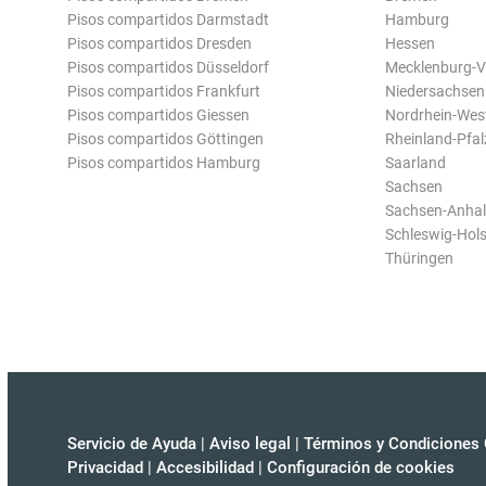
Pisos compartidos Darmstadt
Hamburg
Pisos compartidos Dresden
Hessen
Pisos compartidos Düsseldorf
Mecklenburg-
Pisos compartidos Frankfurt
Niedersachsen
Pisos compartidos Giessen
Nordrhein-Wes
Pisos compartidos Göttingen
Rheinland-Pfal
Pisos compartidos Hamburg
Saarland
Sachsen
Sachsen-Anhal
Schleswig-Hols
Thüringen
Servicio de Ayuda
|
Aviso legal
|
Términos y Condiciones 
Privacidad
|
Accesibilidad
|
Configuración de cookies