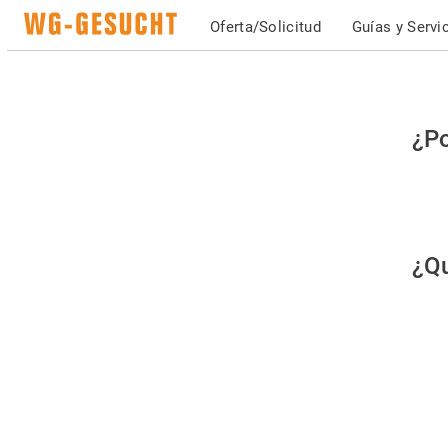
Oferta/Solicitud
Guías y Servi
Po
¿Po
fav
co
qu
¿Qu
es
hu