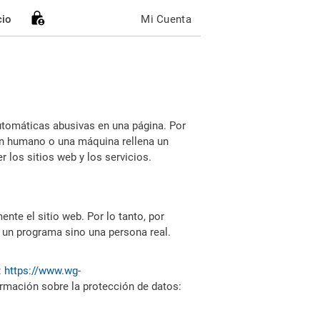
cio
Mi Cuenta
utomáticas abusivas en una página. Por
i un humano o una máquina rellena un
 los sitios web y los servicios.
nte el sitio web. Por lo tanto, por
 un programa sino una persona real.
:
https://www.wg-
ormación sobre la protección de datos: