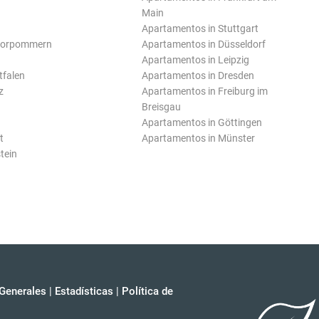
Main
Apartamentos in Stuttgart
Vorpommern
Apartamentos in Düsseldorf
Apartamentos in Leipzig
tfalen
Apartamentos in Dresden
z
Apartamentos in Freiburg im
Breisgau
Apartamentos in Göttingen
t
Apartamentos in Münster
tein
Generales
|
Estadísticas
|
Política de