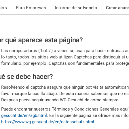
cios
Para Empresas
Informe de solvencia
Crear anun
r
r qué aparece esta página?
or,
Las computadoras ("bots") a veces se usan para hacer entradas a
nfirme
lo tanto, todos los sitios web utilizan Captchas para distinguir s
formulario, por ejemplo. Captchas son fundamentales para proteger
e
é se debe hacer?
mano
Resolviendo el captcha asegura que ningún bot visita automáticame
favor marque la casilla abajo. De esta manera sabemos que no es
Despues puede seguir usando WG-Gesucht.de como siempre.
Puede encontrar nuestros Términos y Condiciones Generales aquí
gesucht.de/en/agb.html
. En la siguiente página se ofrece más inf
https://www.wg-gesucht.de/en/datenschutz.html
.