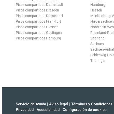
Pisos compartidos Darmstadt
Hamburg
Pisos compartidos Dresden
Hessen
Pisos compartidos Düsseldorf
Mecklenburg-
Pisos compartidos Frankfurt
Niedersachsen
Pisos compartidos Giessen
Nordrhein-Wes
Pisos compartidos Göttingen
Rheinland-Pfal
Pisos compartidos Hamburg
Saarland
Sachsen
Sachsen-Anhal
Schleswig-Hols
Thüringen
Servicio de Ayuda
|
Aviso legal
|
Términos y Condiciones 
Privacidad
|
Accesibilidad
|
Configuración de cookies