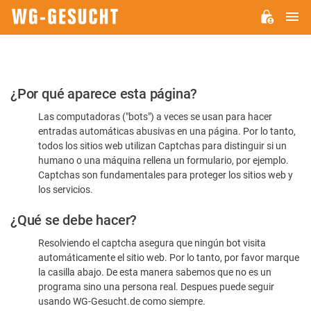
M
WG-
GESUCHT.DE
Por
¿Por qué aparece esta página?
favor,
Las computadoras ("bots") a veces se usan para hacer
confirme
entradas automáticas abusivas en una página. Por lo tanto,
que
todos los sitios web utilizan Captchas para distinguir si un
es
humano o una máquina rellena un formulario, por ejemplo.
Captchas son fundamentales para proteger los sitios web y
humano
los servicios.
¿Qué se debe hacer?
Resolviendo el captcha asegura que ningún bot visita
automáticamente el sitio web. Por lo tanto, por favor marque
la casilla abajo. De esta manera sabemos que no es un
programa sino una persona real. Despues puede seguir
usando WG-Gesucht.de como siempre.