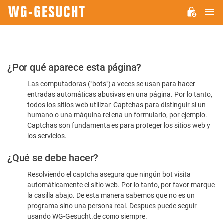
M
WG-
GESUCHT.DE
Por
¿Por qué aparece esta página?
favor,
Las computadoras ("bots") a veces se usan para hacer
confirme
entradas automáticas abusivas en una página. Por lo tanto,
que
todos los sitios web utilizan Captchas para distinguir si un
es
humano o una máquina rellena un formulario, por ejemplo.
Captchas son fundamentales para proteger los sitios web y
humano
los servicios.
¿Qué se debe hacer?
Resolviendo el captcha asegura que ningún bot visita
automáticamente el sitio web. Por lo tanto, por favor marque
la casilla abajo. De esta manera sabemos que no es un
programa sino una persona real. Despues puede seguir
usando WG-Gesucht.de como siempre.