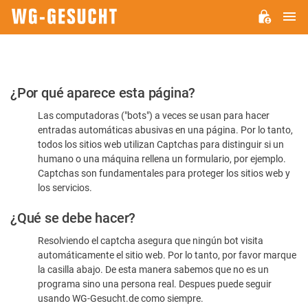
M
WG-
GESUCHT.DE
Por
¿Por qué aparece esta página?
favor,
Las computadoras ("bots") a veces se usan para hacer
confirme
entradas automáticas abusivas en una página. Por lo tanto,
que
todos los sitios web utilizan Captchas para distinguir si un
es
humano o una máquina rellena un formulario, por ejemplo.
Captchas son fundamentales para proteger los sitios web y
humano
los servicios.
¿Qué se debe hacer?
Resolviendo el captcha asegura que ningún bot visita
automáticamente el sitio web. Por lo tanto, por favor marque
la casilla abajo. De esta manera sabemos que no es un
programa sino una persona real. Despues puede seguir
usando WG-Gesucht.de como siempre.