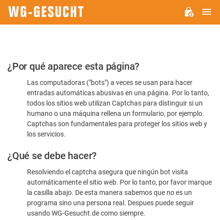
M
WG-
GESUCHT.DE
Por
¿Por qué aparece esta página?
favor,
Las computadoras ("bots") a veces se usan para hacer
confirme
entradas automáticas abusivas en una página. Por lo tanto,
que
todos los sitios web utilizan Captchas para distinguir si un
es
humano o una máquina rellena un formulario, por ejemplo.
Captchas son fundamentales para proteger los sitios web y
humano
los servicios.
¿Qué se debe hacer?
Resolviendo el captcha asegura que ningún bot visita
automáticamente el sitio web. Por lo tanto, por favor marque
la casilla abajo. De esta manera sabemos que no es un
programa sino una persona real. Despues puede seguir
usando WG-Gesucht.de como siempre.