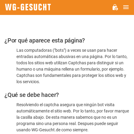
M
WG-
GESUCHT.DE
Por
¿Por qué aparece esta página?
favor,
Las computadoras ("bots") a veces se usan para hacer
confirme
entradas automáticas abusivas en una página. Por lo tanto,
que
todos los sitios web utilizan Captchas para distinguir si un
es
humano o una máquina rellena un formulario, por ejemplo.
Captchas son fundamentales para proteger los sitios web y
humano
los servicios.
¿Qué se debe hacer?
Resolviendo el captcha asegura que ningún bot visita
automáticamente el sitio web. Por lo tanto, por favor marque
la casilla abajo. De esta manera sabemos que no es un
programa sino una persona real. Despues puede seguir
usando WG-Gesucht.de como siempre.