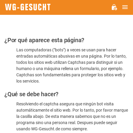
M
WG-
GESUCHT.DE
Por
¿Por qué aparece esta página?
favor,
Las computadoras ("bots") a veces se usan para hacer
confirme
entradas automáticas abusivas en una página. Por lo tanto,
que
todos los sitios web utilizan Captchas para distinguir si un
es
humano o una máquina rellena un formulario, por ejemplo.
Captchas son fundamentales para proteger los sitios web y
humano
los servicios.
¿Qué se debe hacer?
Resolviendo el captcha asegura que ningún bot visita
automáticamente el sitio web. Por lo tanto, por favor marque
la casilla abajo. De esta manera sabemos que no es un
programa sino una persona real. Despues puede seguir
usando WG-Gesucht.de como siempre.