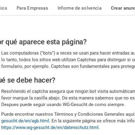
cios
Para Empresas
Informe de solvencia
Crear anun
r
r qué aparece esta página?
or,
Las computadoras ("bots") a veces se usan para hacer entradas a
nfirme
lo tanto, todos los sitios web utilizan Captchas para distinguir s
formulario, por ejemplo. Captchas son fundamentales para proteger
e
é se debe hacer?
mano
Resolviendo el captcha asegura que ningún bot visita automáticame
favor marque la casilla abajo. De esta manera sabemos que no es
Despues puede seguir usando WG-Gesucht.de como siempre.
Puede encontrar nuestros Términos y Condiciones Generales aquí
gesucht.de/en/agb.html
. En la siguiente página se ofrece más inf
https://www.wg-gesucht.de/en/datenschutz.html
.