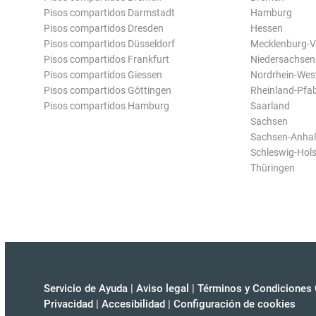
Pisos compartidos Darmstadt
Hamburg
Pisos compartidos Dresden
Hessen
Pisos compartidos Düsseldorf
Mecklenburg-
Pisos compartidos Frankfurt
Niedersachsen
Pisos compartidos Giessen
Nordrhein-Wes
Pisos compartidos Göttingen
Rheinland-Pfal
Pisos compartidos Hamburg
Saarland
Sachsen
Sachsen-Anhal
Schleswig-Hols
Thüringen
Servicio de Ayuda
|
Aviso legal
|
Términos y Condiciones 
Privacidad
|
Accesibilidad
|
Configuración de cookies