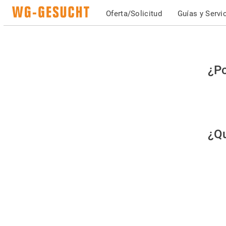
Oferta/Solicitud
Guías y Servi
Po
¿Po
fav
co
qu
¿Qu
es
hu