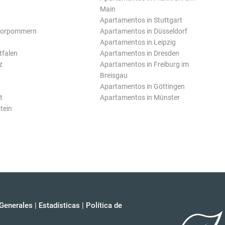
Main
Apartamentos in Stuttgart
Vorpommern
Apartamentos in Düsseldorf
Apartamentos in Leipzig
tfalen
Apartamentos in Dresden
z
Apartamentos in Freiburg im
Breisgau
Apartamentos in Göttingen
t
Apartamentos in Münster
tein
Generales
|
Estadísticas
|
Política de