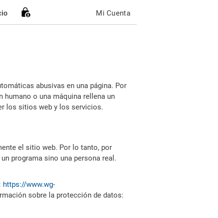
cio
Mi Cuenta
utomáticas abusivas en una página. Por
i un humano o una máquina rellena un
 los sitios web y los servicios.
nte el sitio web. Por lo tanto, por
 un programa sino una persona real.
:
https://www.wg-
ormación sobre la protección de datos: