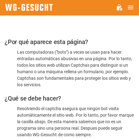
M
WG-
GESUCHT.DE
Por
¿Por qué aparece esta página?
favor,
Las computadoras ("bots") a veces se usan para hacer
confirme
entradas automáticas abusivas en una página. Por lo tanto,
que
todos los sitios web utilizan Captchas para distinguir si un
es
humano o una máquina rellena un formulario, por ejemplo.
Captchas son fundamentales para proteger los sitios web y
humano
los servicios.
¿Qué se debe hacer?
Resolviendo el captcha asegura que ningún bot visita
automáticamente el sitio web. Por lo tanto, por favor marque
la casilla abajo. De esta manera sabemos que no es un
programa sino una persona real. Despues puede seguir
usando WG-Gesucht.de como siempre.