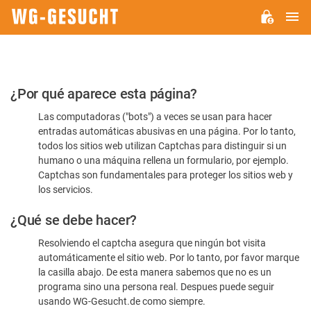
M
WG-
GESUCHT.DE
Por
¿Por qué aparece esta página?
favor,
Las computadoras ("bots") a veces se usan para hacer
confirme
entradas automáticas abusivas en una página. Por lo tanto,
que
todos los sitios web utilizan Captchas para distinguir si un
es
humano o una máquina rellena un formulario, por ejemplo.
Captchas son fundamentales para proteger los sitios web y
humano
los servicios.
¿Qué se debe hacer?
Resolviendo el captcha asegura que ningún bot visita
automáticamente el sitio web. Por lo tanto, por favor marque
la casilla abajo. De esta manera sabemos que no es un
programa sino una persona real. Despues puede seguir
usando WG-Gesucht.de como siempre.