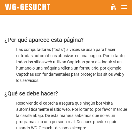
M
WG-
GESUCHT.DE
Por
¿Por qué aparece esta página?
favor,
Las computadoras ("bots") a veces se usan para hacer
confirme
entradas automáticas abusivas en una página. Por lo tanto,
que
todos los sitios web utilizan Captchas para distinguir si un
es
humano o una máquina rellena un formulario, por ejemplo.
Captchas son fundamentales para proteger los sitios web y
humano
los servicios.
¿Qué se debe hacer?
Resolviendo el captcha asegura que ningún bot visita
automáticamente el sitio web. Por lo tanto, por favor marque
la casilla abajo. De esta manera sabemos que no es un
programa sino una persona real. Despues puede seguir
usando WG-Gesucht.de como siempre.