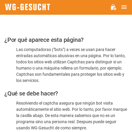
M
WG-
GESUCHT.DE
Por
¿Por qué aparece esta página?
favor,
Las computadoras ("bots") a veces se usan para hacer
confirme
entradas automáticas abusivas en una página. Por lo tanto,
que
todos los sitios web utilizan Captchas para distinguir si un
es
humano o una máquina rellena un formulario, por ejemplo.
Captchas son fundamentales para proteger los sitios web y
humano
los servicios.
¿Qué se debe hacer?
Resolviendo el captcha asegura que ningún bot visita
automáticamente el sitio web. Por lo tanto, por favor marque
la casilla abajo. De esta manera sabemos que no es un
programa sino una persona real. Despues puede seguir
usando WG-Gesucht.de como siempre.