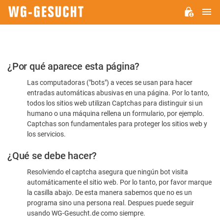
M
WG-
GESUCHT.DE
Por
¿Por qué aparece esta página?
favor,
Las computadoras ("bots") a veces se usan para hacer
confirme
entradas automáticas abusivas en una página. Por lo tanto,
que
todos los sitios web utilizan Captchas para distinguir si un
es
humano o una máquina rellena un formulario, por ejemplo.
Captchas son fundamentales para proteger los sitios web y
humano
los servicios.
¿Qué se debe hacer?
Resolviendo el captcha asegura que ningún bot visita
automáticamente el sitio web. Por lo tanto, por favor marque
la casilla abajo. De esta manera sabemos que no es un
programa sino una persona real. Despues puede seguir
usando WG-Gesucht.de como siempre.