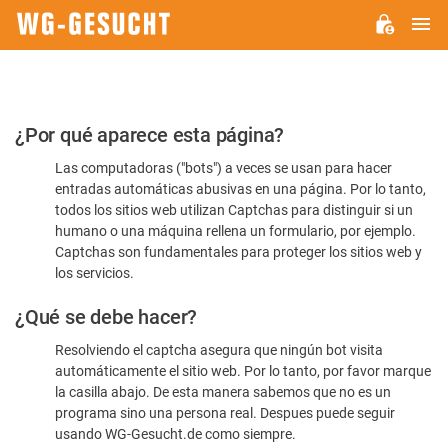
M
WG-
GESUCHT.DE
Por
¿Por qué aparece esta página?
favor,
Las computadoras ("bots") a veces se usan para hacer
confirme
entradas automáticas abusivas en una página. Por lo tanto,
que
todos los sitios web utilizan Captchas para distinguir si un
es
humano o una máquina rellena un formulario, por ejemplo.
Captchas son fundamentales para proteger los sitios web y
humano
los servicios.
¿Qué se debe hacer?
Resolviendo el captcha asegura que ningún bot visita
automáticamente el sitio web. Por lo tanto, por favor marque
la casilla abajo. De esta manera sabemos que no es un
programa sino una persona real. Despues puede seguir
usando WG-Gesucht.de como siempre.