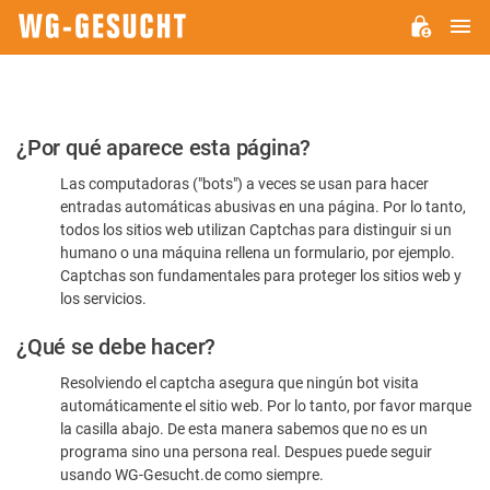
M
WG-
GESUCHT.DE
Por
¿Por qué aparece esta página?
favor,
Las computadoras ("bots") a veces se usan para hacer
confirme
entradas automáticas abusivas en una página. Por lo tanto,
que
todos los sitios web utilizan Captchas para distinguir si un
es
humano o una máquina rellena un formulario, por ejemplo.
Captchas son fundamentales para proteger los sitios web y
humano
los servicios.
¿Qué se debe hacer?
Resolviendo el captcha asegura que ningún bot visita
automáticamente el sitio web. Por lo tanto, por favor marque
la casilla abajo. De esta manera sabemos que no es un
programa sino una persona real. Despues puede seguir
usando WG-Gesucht.de como siempre.