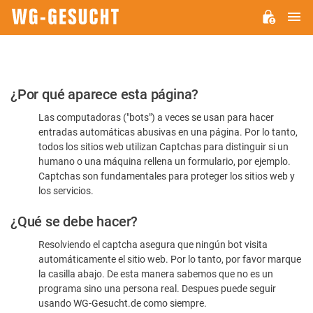
M
WG-
GESUCHT.DE
Por
¿Por qué aparece esta página?
favor,
Las computadoras ("bots") a veces se usan para hacer
confirme
entradas automáticas abusivas en una página. Por lo tanto,
que
todos los sitios web utilizan Captchas para distinguir si un
es
humano o una máquina rellena un formulario, por ejemplo.
Captchas son fundamentales para proteger los sitios web y
humano
los servicios.
¿Qué se debe hacer?
Resolviendo el captcha asegura que ningún bot visita
automáticamente el sitio web. Por lo tanto, por favor marque
la casilla abajo. De esta manera sabemos que no es un
programa sino una persona real. Despues puede seguir
usando WG-Gesucht.de como siempre.