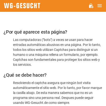
M
WG-
GESUCHT.DE
Por
¿Por qué aparece esta página?
favor,
Las computadoras ("bots") a veces se usan para hacer
confirme
entradas automáticas abusivas en una página. Por lo tanto,
que
todos los sitios web utilizan Captchas para distinguir si un
es
humano o una máquina rellena un formulario, por ejemplo.
Captchas son fundamentales para proteger los sitios web y
humano
los servicios.
¿Qué se debe hacer?
Resolviendo el captcha asegura que ningún bot visita
automáticamente el sitio web. Por lo tanto, por favor marque
la casilla abajo. De esta manera sabemos que no es un
programa sino una persona real. Despues puede seguir
usando WG-Gesucht.de como siempre.