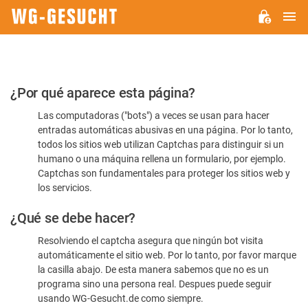
M
WG-
GESUCHT.DE
Por
¿Por qué aparece esta página?
favor,
Las computadoras ("bots") a veces se usan para hacer
confirme
entradas automáticas abusivas en una página. Por lo tanto,
que
todos los sitios web utilizan Captchas para distinguir si un
es
humano o una máquina rellena un formulario, por ejemplo.
Captchas son fundamentales para proteger los sitios web y
humano
los servicios.
¿Qué se debe hacer?
Resolviendo el captcha asegura que ningún bot visita
automáticamente el sitio web. Por lo tanto, por favor marque
la casilla abajo. De esta manera sabemos que no es un
programa sino una persona real. Despues puede seguir
usando WG-Gesucht.de como siempre.