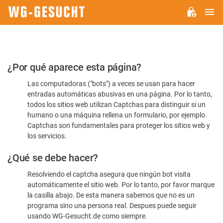
M
WG-
GESUCHT.DE
Por
¿Por qué aparece esta página?
favor,
Las computadoras ("bots") a veces se usan para hacer
confirme
entradas automáticas abusivas en una página. Por lo tanto,
que
todos los sitios web utilizan Captchas para distinguir si un
es
humano o una máquina rellena un formulario, por ejemplo.
Captchas son fundamentales para proteger los sitios web y
humano
los servicios.
¿Qué se debe hacer?
Resolviendo el captcha asegura que ningún bot visita
automáticamente el sitio web. Por lo tanto, por favor marque
la casilla abajo. De esta manera sabemos que no es un
programa sino una persona real. Despues puede seguir
usando WG-Gesucht.de como siempre.