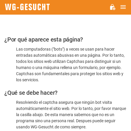
M
WG-
GESUCHT.DE
Por
¿Por qué aparece esta página?
favor,
Las computadoras ("bots") a veces se usan para hacer
confirme
entradas automáticas abusivas en una página. Por lo tanto,
que
todos los sitios web utilizan Captchas para distinguir si un
es
humano o una máquina rellena un formulario, por ejemplo.
Captchas son fundamentales para proteger los sitios web y
humano
los servicios.
¿Qué se debe hacer?
Resolviendo el captcha asegura que ningún bot visita
automáticamente el sitio web. Por lo tanto, por favor marque
la casilla abajo. De esta manera sabemos que no es un
programa sino una persona real. Despues puede seguir
usando WG-Gesucht.de como siempre.