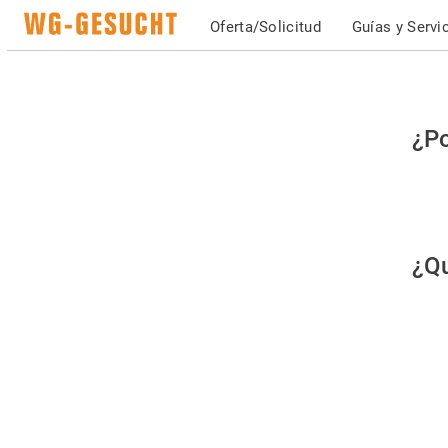
Oferta/Solicitud
Guías y Servi
Po
¿Po
fav
co
qu
¿Qu
es
hu