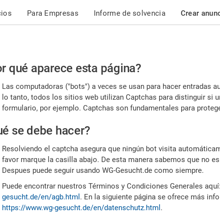
cios
Para Empresas
Informe de solvencia
Crear anun
r
r qué aparece esta página?
or,
Las computadoras ("bots") a veces se usan para hacer entradas a
nfirme
lo tanto, todos los sitios web utilizan Captchas para distinguir s
formulario, por ejemplo. Captchas son fundamentales para proteger
e
é se debe hacer?
mano
Resolviendo el captcha asegura que ningún bot visita automáticame
favor marque la casilla abajo. De esta manera sabemos que no es
Despues puede seguir usando WG-Gesucht.de como siempre.
Puede encontrar nuestros Términos y Condiciones Generales aquí
gesucht.de/en/agb.html
. En la siguiente página se ofrece más inf
https://www.wg-gesucht.de/en/datenschutz.html
.