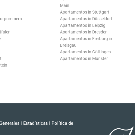
Main
Apartamentos in Stuttgart
Vorpommern
Apartamentos in Düsseldorf
Apartamentos in Leipzig
tfalen
Apartamentos in Dresden
z
Apartamentos in Freiburg im
Breisgau
Apartamentos in Göttingen
t
Apartamentos in Münster
tein
Generales
|
Estadísticas
|
Política de