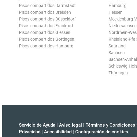
Pisos compartidos Darmstadt
Hamburg
Pisos compartidos Dresden
Hessen
Pisos compartidos Düsseldorf
Mecklenburg-
Pisos compartidos Frankfurt
Niedersachsen
Pisos compartidos Giessen
Nordrhein-Wes
Pisos compartidos Göttingen
Rheinland-Pfal
Pisos compartidos Hamburg
Saarland
Sachsen
Sachsen-Anhal
Schleswig-Hols
Thüringen
Servicio de Ayuda
|
Aviso legal
|
Términos y Condiciones 
Privacidad
|
Accesibilidad
|
Configuración de cookies