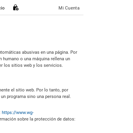
cio
Mi Cuenta
utomáticas abusivas en una página. Por
i un humano o una máquina rellena un
 los sitios web y los servicios.
nte el sitio web. Por lo tanto, por
 un programa sino una persona real.
:
https://www.wg-
ormación sobre la protección de datos: