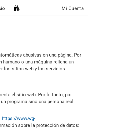
cio
Mi Cuenta
utomáticas abusivas en una página. Por
i un humano o una máquina rellena un
 los sitios web y los servicios.
nte el sitio web. Por lo tanto, por
 un programa sino una persona real.
:
https://www.wg-
ormación sobre la protección de datos: