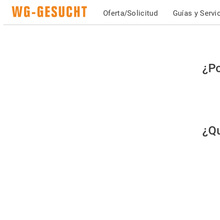
Oferta/Solicitud
Guías y Servi
Po
¿Po
fav
co
qu
¿Qu
es
hu