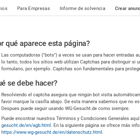
cios
Para Empresas
Informe de solvencia
Crear anun
r
r qué aparece esta página?
or,
Las computadoras ("bots") a veces se usan para hacer entradas a
nfirme
lo tanto, todos los sitios web utilizan Captchas para distinguir s
formulario, por ejemplo. Captchas son fundamentales para proteger
e
é se debe hacer?
mano
Resolviendo el captcha asegura que ningún bot visita automáticame
favor marque la casilla abajo. De esta manera sabemos que no es
Despues puede seguir usando WG-Gesucht.de como siempre.
Puede encontrar nuestros Términos y Condiciones Generales aquí
gesucht.de/en/agb.html
. En la siguiente página se ofrece más inf
https://www.wg-gesucht.de/en/datenschutz.html
.