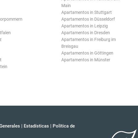
Main
Apartamentos in Stuttgart
Vorpommern
Apartamentos in Düsseldorf
Apartamentos in Leipzig
tfalen
Apartamentos in Dresden
z
Apartamentos in Freiburg im
Breisgau
Apartamentos in Göttingen
t
Apartamentos in Münster
tein
Generales
|
Estadísticas
|
Política de