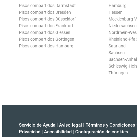
Pisos compartidos Darmstadt
Hamburg
Pisos compartidos Dresden
Hessen
Pisos compartidos Düsseldorf
Mecklenburg-
Pisos compartidos Frankfurt
Niedersachsen
Pisos compartidos Giessen
Nordrhein-Wes
Pisos compartidos Göttingen
Rheinland-Pfal
Pisos compartidos Hamburg
Saarland
Sachsen
Sachsen-Anhal
Schleswig-Hols
Thüringen
Servicio de Ayuda
|
Aviso legal
|
Términos y Condiciones 
Privacidad
|
Accesibilidad
|
Configuración de cookies