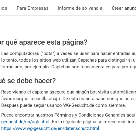
cios
Para Empresas
Informe de solvencia
Crear anun
r
r qué aparece esta página?
or,
Las computadoras ("bots") a veces se usan para hacer entradas a
nfirme
lo tanto, todos los sitios web utilizan Captchas para distinguir s
formulario, por ejemplo. Captchas son fundamentales para proteger
e
é se debe hacer?
mano
Resolviendo el captcha asegura que ningún bot visita automáticame
favor marque la casilla abajo. De esta manera sabemos que no es
Despues puede seguir usando WG-Gesucht.de como siempre.
Puede encontrar nuestros Términos y Condiciones Generales aquí
gesucht.de/en/agb.html
. En la siguiente página se ofrece más inf
https://www.wg-gesucht.de/en/datenschutz.html
.