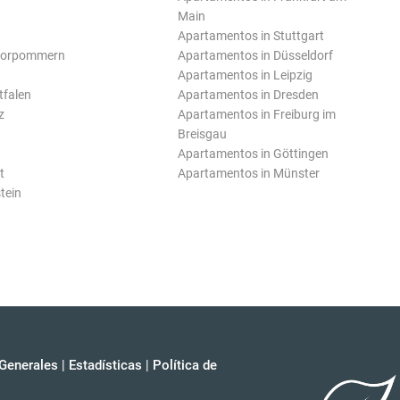
Main
Apartamentos in Stuttgart
Vorpommern
Apartamentos in Düsseldorf
Apartamentos in Leipzig
tfalen
Apartamentos in Dresden
z
Apartamentos in Freiburg im
Breisgau
Apartamentos in Göttingen
t
Apartamentos in Münster
tein
Generales
|
Estadísticas
|
Política de