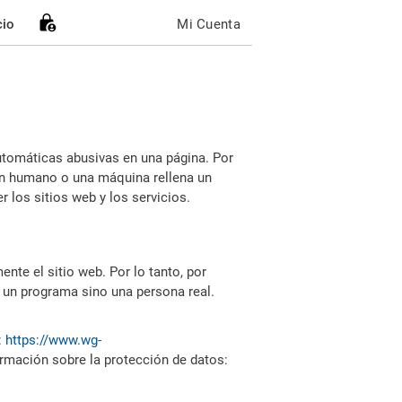
cio
Mi Cuenta
utomáticas abusivas en una página. Por
i un humano o una máquina rellena un
 los sitios web y los servicios.
nte el sitio web. Por lo tanto, por
 un programa sino una persona real.
:
https://www.wg-
ormación sobre la protección de datos: