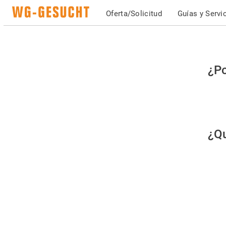
Oferta/Solicitud
Guías y Servi
Po
¿Po
fav
co
qu
¿Qu
es
hu