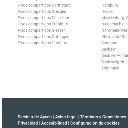
Pisos compartidos Darmstadt
Hamburg
Pisos compartidos Dresden
Hessen
Pisos compartidos Düsseldorf
Mecklenburg-
Pisos compartidos Frankfurt
Niedersachsen
Pisos compartidos Giessen
Nordrhein-Wes
Pisos compartidos Göttingen
Rheinland-Pfal
Pisos compartidos Hamburg
Saarland
Sachsen
Sachsen-Anhal
Schleswig-Hols
Thüringen
Servicio de Ayuda
|
Aviso legal
|
Términos y Condiciones 
Privacidad
|
Accesibilidad
|
Configuración de cookies