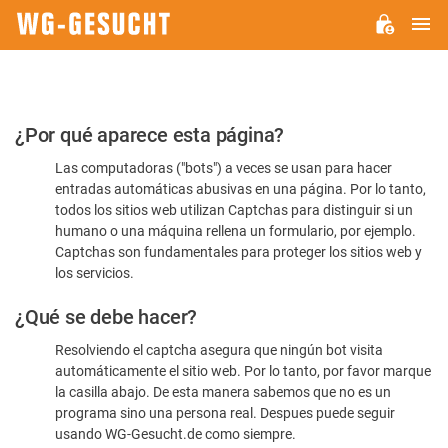
M
WG-
GESUCHT.DE
Por
¿Por qué aparece esta página?
favor,
Las computadoras ("bots") a veces se usan para hacer
confirme
entradas automáticas abusivas en una página. Por lo tanto,
que
todos los sitios web utilizan Captchas para distinguir si un
es
humano o una máquina rellena un formulario, por ejemplo.
Captchas son fundamentales para proteger los sitios web y
humano
los servicios.
¿Qué se debe hacer?
Resolviendo el captcha asegura que ningún bot visita
automáticamente el sitio web. Por lo tanto, por favor marque
la casilla abajo. De esta manera sabemos que no es un
programa sino una persona real. Despues puede seguir
usando WG-Gesucht.de como siempre.