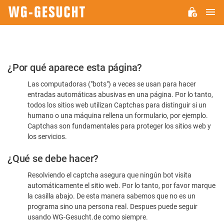
M
WG-
GESUCHT.DE
Por
¿Por qué aparece esta página?
favor,
Las computadoras ("bots") a veces se usan para hacer
confirme
entradas automáticas abusivas en una página. Por lo tanto,
que
todos los sitios web utilizan Captchas para distinguir si un
es
humano o una máquina rellena un formulario, por ejemplo.
Captchas son fundamentales para proteger los sitios web y
humano
los servicios.
¿Qué se debe hacer?
Resolviendo el captcha asegura que ningún bot visita
automáticamente el sitio web. Por lo tanto, por favor marque
la casilla abajo. De esta manera sabemos que no es un
programa sino una persona real. Despues puede seguir
usando WG-Gesucht.de como siempre.