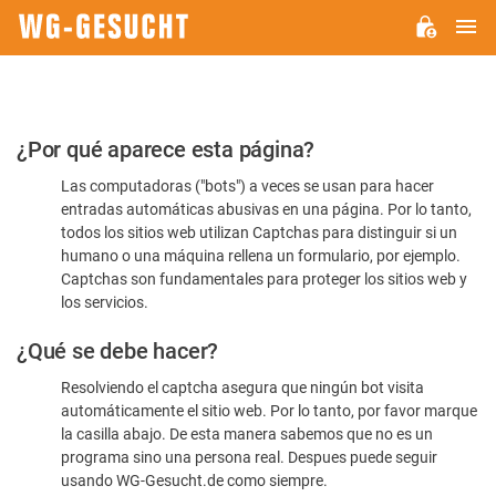
M
WG-
GESUCHT.DE
Por
¿Por qué aparece esta página?
favor,
Las computadoras ("bots") a veces se usan para hacer
confirme
entradas automáticas abusivas en una página. Por lo tanto,
que
todos los sitios web utilizan Captchas para distinguir si un
es
humano o una máquina rellena un formulario, por ejemplo.
Captchas son fundamentales para proteger los sitios web y
humano
los servicios.
¿Qué se debe hacer?
Resolviendo el captcha asegura que ningún bot visita
automáticamente el sitio web. Por lo tanto, por favor marque
la casilla abajo. De esta manera sabemos que no es un
programa sino una persona real. Despues puede seguir
usando WG-Gesucht.de como siempre.