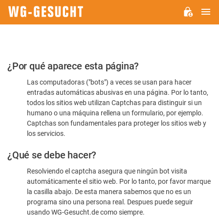
M
WG-
GESUCHT.DE
Por
¿Por qué aparece esta página?
favor,
Las computadoras ("bots") a veces se usan para hacer
confirme
entradas automáticas abusivas en una página. Por lo tanto,
que
todos los sitios web utilizan Captchas para distinguir si un
es
humano o una máquina rellena un formulario, por ejemplo.
Captchas son fundamentales para proteger los sitios web y
humano
los servicios.
¿Qué se debe hacer?
Resolviendo el captcha asegura que ningún bot visita
automáticamente el sitio web. Por lo tanto, por favor marque
la casilla abajo. De esta manera sabemos que no es un
programa sino una persona real. Despues puede seguir
usando WG-Gesucht.de como siempre.