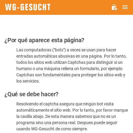
M
WG-
GESUCHT.DE
Por
¿Por qué aparece esta página?
favor,
Las computadoras ("bots") a veces se usan para hacer
confirme
entradas automáticas abusivas en una página. Por lo tanto,
que
todos los sitios web utilizan Captchas para distinguir si un
es
humano o una máquina rellena un formulario, por ejemplo.
Captchas son fundamentales para proteger los sitios web y
humano
los servicios.
¿Qué se debe hacer?
Resolviendo el captcha asegura que ningún bot visita
automáticamente el sitio web. Por lo tanto, por favor marque
la casilla abajo. De esta manera sabemos que no es un
programa sino una persona real. Despues puede seguir
usando WG-Gesucht.de como siempre.