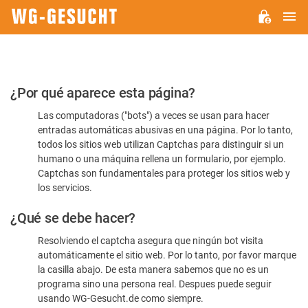
M
WG-
GESUCHT.DE
Por
¿Por qué aparece esta página?
favor,
Las computadoras ("bots") a veces se usan para hacer
confirme
entradas automáticas abusivas en una página. Por lo tanto,
que
todos los sitios web utilizan Captchas para distinguir si un
es
humano o una máquina rellena un formulario, por ejemplo.
Captchas son fundamentales para proteger los sitios web y
humano
los servicios.
¿Qué se debe hacer?
Resolviendo el captcha asegura que ningún bot visita
automáticamente el sitio web. Por lo tanto, por favor marque
la casilla abajo. De esta manera sabemos que no es un
programa sino una persona real. Despues puede seguir
usando WG-Gesucht.de como siempre.