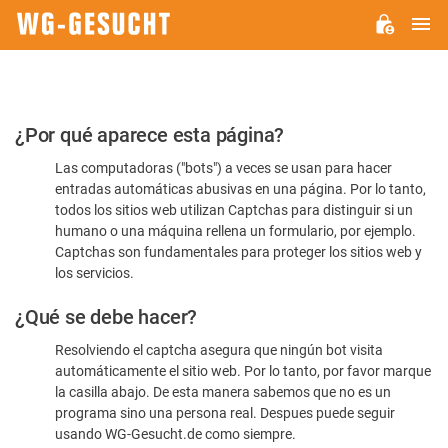
M
WG-
GESUCHT.DE
Por
¿Por qué aparece esta página?
favor,
Las computadoras ("bots") a veces se usan para hacer
confirme
entradas automáticas abusivas en una página. Por lo tanto,
que
todos los sitios web utilizan Captchas para distinguir si un
es
humano o una máquina rellena un formulario, por ejemplo.
Captchas son fundamentales para proteger los sitios web y
humano
los servicios.
¿Qué se debe hacer?
Resolviendo el captcha asegura que ningún bot visita
automáticamente el sitio web. Por lo tanto, por favor marque
la casilla abajo. De esta manera sabemos que no es un
programa sino una persona real. Despues puede seguir
usando WG-Gesucht.de como siempre.