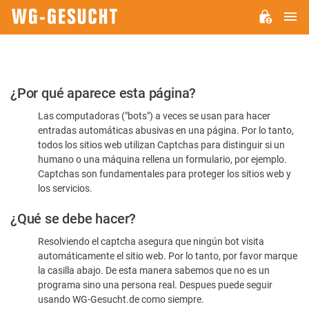
M
WG-
GESUCHT.DE
Por
¿Por qué aparece esta página?
favor,
Las computadoras ("bots") a veces se usan para hacer
confirme
entradas automáticas abusivas en una página. Por lo tanto,
que
todos los sitios web utilizan Captchas para distinguir si un
es
humano o una máquina rellena un formulario, por ejemplo.
Captchas son fundamentales para proteger los sitios web y
humano
los servicios.
¿Qué se debe hacer?
Resolviendo el captcha asegura que ningún bot visita
automáticamente el sitio web. Por lo tanto, por favor marque
la casilla abajo. De esta manera sabemos que no es un
programa sino una persona real. Despues puede seguir
usando WG-Gesucht.de como siempre.