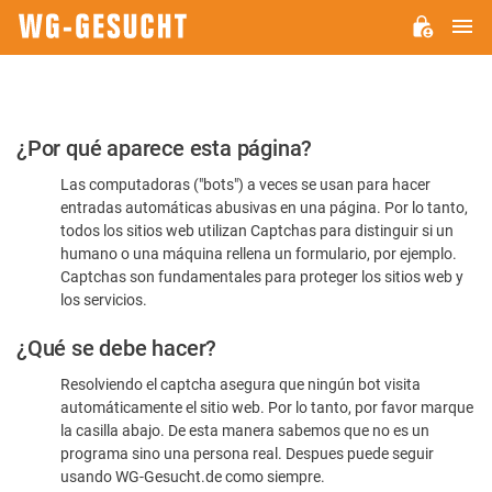
M
WG-
GESUCHT.DE
Por
¿Por qué aparece esta página?
favor,
Las computadoras ("bots") a veces se usan para hacer
confirme
entradas automáticas abusivas en una página. Por lo tanto,
que
todos los sitios web utilizan Captchas para distinguir si un
es
humano o una máquina rellena un formulario, por ejemplo.
Captchas son fundamentales para proteger los sitios web y
humano
los servicios.
¿Qué se debe hacer?
Resolviendo el captcha asegura que ningún bot visita
automáticamente el sitio web. Por lo tanto, por favor marque
la casilla abajo. De esta manera sabemos que no es un
programa sino una persona real. Despues puede seguir
usando WG-Gesucht.de como siempre.